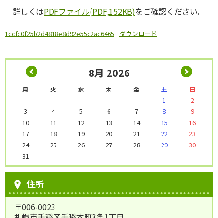
詳しくは
PDFファイル(PDF,152KB)
をご確認ください。
1ccfc0f25b2d4818e8d92e55c2ac6465
ダウンロード
8月 2026
月
火
水
木
金
土
日
1
2
3
4
5
6
7
8
9
10
11
12
13
14
15
16
17
18
19
20
21
22
23
24
25
26
27
28
29
30
31
住所
〒006-0023
札幌市手稲区手稲本町3条1丁目