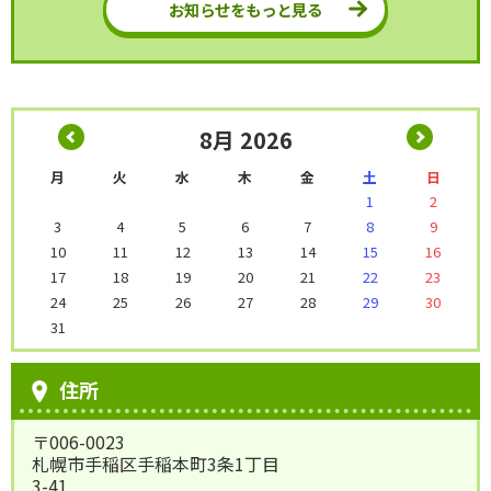
お知らせをもっと見る
8/19(水)開催 コミセン交流事
♪自習室開放♪夏休み企画
業【ふまねっと】開催のお知ら
7/27(月)～8/16(日)
せ
2026年07月22日（水）
2026年07月28日（火）
8月 2026
イベント・講座
憩いの場づくり
☆手稲コミュニティセンター文
8/8(土)午後 バドミントン中止
月
火
水
木
金
土
日
1
2
化祭 開催☆
のお知らせ
3
4
5
6
7
8
9
10
11
12
13
14
15
16
17
18
19
20
21
22
23
24
25
26
27
28
29
30
31
住所
〒006-0023
札幌市手稲区手稲本町3条1丁目
3-41